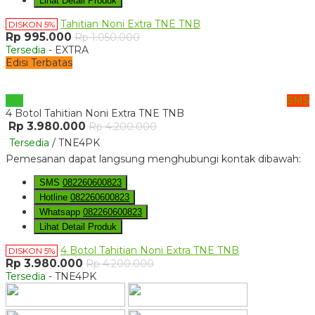
Lihat Detail Produk
Tahitian Noni Extra TNE TNB
DISKON 5%
Rp 995.000
Rp 1.050.000
Tersedia
- EXTRA
Edisi Terbatas
WA
SMS
4 Botol Tahitian Noni Extra TNE TNB
Rp 3.980.000
Rp 4.200.000
Tersedia
/ TNE4PK
Pemesanan dapat langsung menghubungi kontak dibawah:
SMS
082260600823
Hotline
082260600823
Whatsapp
082260600823
Lihat Detail Produk
4 Botol Tahitian Noni Extra TNE TNB
DISKON 5%
Rp 3.980.000
Rp 4.200.000
Tersedia
- TNE4PK