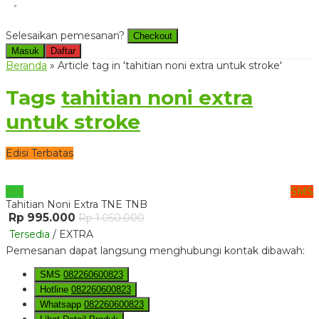
Selesaikan pemesanan?
Checkout
Masuk
Daftar
Beranda
»
Article tag in 'tahitian noni extra untuk stroke'
Tags
tahitian noni extra
untuk stroke
Edisi Terbatas
WA
SMS
Tahitian Noni Extra TNE TNB
Rp 995.000
Rp 1.050.000
Tersedia
/ EXTRA
Pemesanan dapat langsung menghubungi kontak dibawah:
SMS
082260600823
Hotline
082260600823
Whatsapp
082260600823