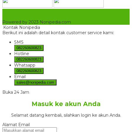
Nonipedia
- Pusat Penjualan Produk Jus Noni Terlengkap
Seluruh Indonesia
Powered by 2023 Nonipedia.com
Kontak Nonipedia
Berikut ini adalah detail kontak customer service kami:
SMS
082260600823
Hotline
082260600823
Whatsapp
082260600823
Email
sales@nonipedia.com
Buka 24 Jam
Masuk ke akun Anda
Selamat datang kembali, silahkan login ke akun Anda.
Alamat Email