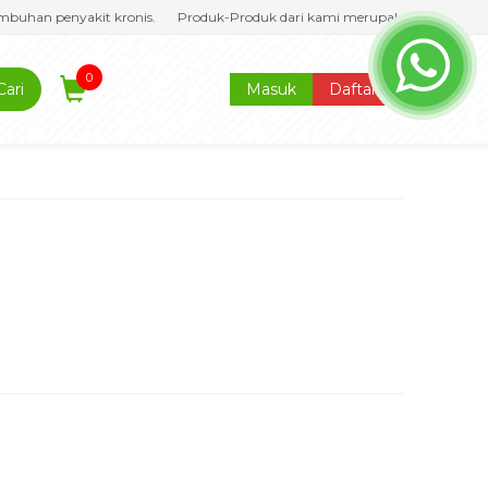
mbuhan penyakit kronis.
Produk-Produk dari kami merupakan produk asli da
0
Cari
Masuk
Daftar