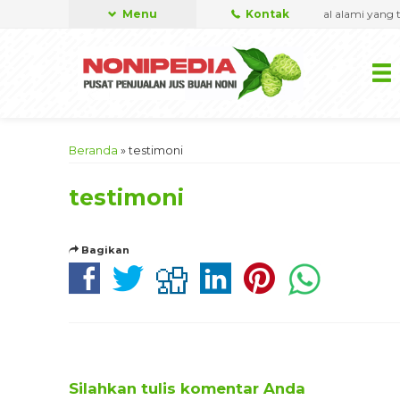
i Extra dan Tahitian Noni Maxidoid yang merupakan obat herbal alami yang te
Menu
Kontak
Beranda
»
testimoni
testimoni
Bagikan
Silahkan tulis komentar Anda